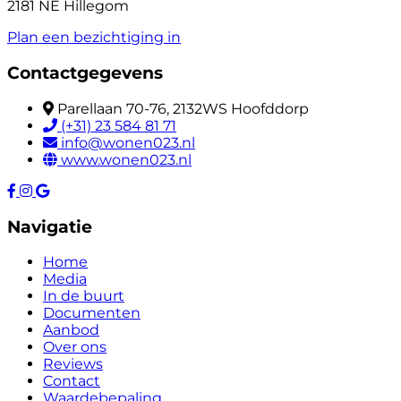
2181 NE Hillegom
Plan een bezichtiging in
Contactgegevens
Parellaan 70-76, 2132WS Hoofddorp
(+31) 23 584 81 71
info@wonen023.nl
www.wonen023.nl
Navigatie
Home
Media
In de buurt
Documenten
Aanbod
Over ons
Reviews
Contact
Waardebepaling