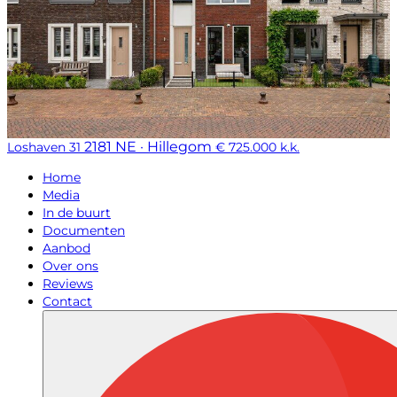
2181 NE · Hillegom
Loshaven 31
€ 725.000 k.k.
Home
Media
In de buurt
Documenten
Aanbod
Over ons
Reviews
Contact