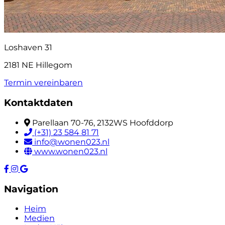
Loshaven 31
2181 NE Hillegom
Termin vereinbaren
Kontaktdaten
Parellaan 70-76, 2132WS Hoofddorp
(+31) 23 584 81 71
info@wonen023.nl
www.wonen023.nl
Navigation
Heim
Medien